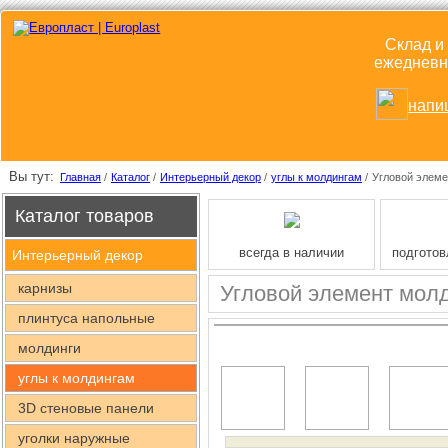
Склад и
ежедневно
напи
Вы тут:
Главная
/
Каталог
/
Интерьерный декор
/
углы к молдингам
/
Угловой элеме
Каталог товаров
всегда в наличии
подготов
Интерьерный декор
карнизы
Угловой элемент молд
плинтуса напольные
молдинги
углы к молдингам
3D стеновые панели
уголки наружные