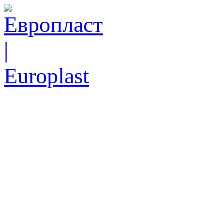
Ск
еже
Тел