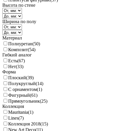
Высота по стене
Ширина по полу
Материал
Полиуретан
(50)
Композит
(54)
Гибкий аналог
Есть
(67)
Нет
(33)
Форма
Плоский
(39)
Полукруглый
(14)
С орнаментом
(1)
Фигурный
(61)
Прямоугольник
(25)
Коллекция
Mauritania
(1)
Lines
(7)
Коллекция 2018
(15)
New Art Deco
(11)