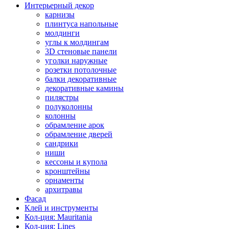
Интерьерный декор
карнизы
плинтуса напольные
молдинги
углы к молдингам
3D стеновые панели
уголки наружные
розетки потолочные
балки декоративные
декоративные камины
пилястры
полуколонны
колонны
обрамление арок
обрамление дверей
сандрики
ниши
кессоны и купола
кронштейны
орнаменты
архитравы
Фасад
Клей и инструменты
Кол-ция: Mauritania
Кол-ция: Lines