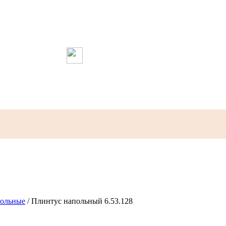
Склад и магазин работает
ежедневно с 9:00 до 18:45
напишите нам в MAX
Телефон магазина в Москве:
+7(925)018-10-58
+7(495)740-62-74
эл. почта:
info@evroplast-moskva.ru
польные
/
Плинтус напольный 6.53.128