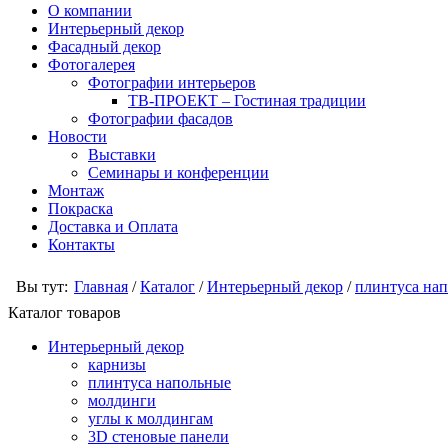
О компании
Интерьерный декор
Фасадный декор
Фотогалерея
Фотографии интерьеров
ТВ-ПРОЕКТ – Гостиная традиции
Фотографии фасадов
Новости
Выставки
Семинары и конференции
Монтаж
Покраска
Доставка и Оплата
Контакты
Вы тут:
Главная
/
Каталог
/
Интерьерный декор
/
плинтуса на
Каталог товаров
Интерьерный декор
карнизы
плинтуса напольные
молдинги
углы к молдингам
3D стеновые панели