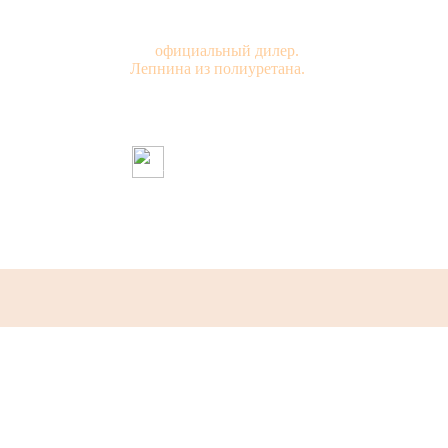
официальный дилер.
Лепнина из полиуретана.
Склад и магазин работает
ежедневно с 9:00 до 18:45
напишите нам в MAX
Телефон магазина в Москве:
+7(925)018-10-58
+7(495)740-62-74
эл. почта:
info@evroplast-moskva.ru