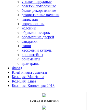
уголки наружные
розетки потолочные
балки декоративные
декоративные камины
пилястры
полуколонны
колонны
обрамление арок
обрамление дверей
сандрики
ниши
кессоны и купола
кронштейны
орнаменты
архитравы
Фасад
Клей и инструменты
Кол-ция: Mauritania
Кол-ция: Lines
Кол-ция: Коллекция 2018
всегда в наличии