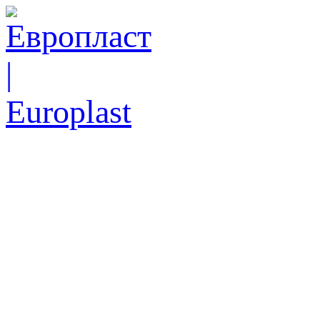
Ск
еже
Тел