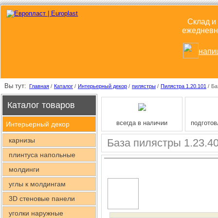
Склад и
ежедневно
напи
Вы тут:
Главная
/
Каталог
/
Интерьерный декор
/
пилястры
/
Пилястра 1.20.101
/
Ба
Каталог товаров
всегда в наличии
подготов
Интерьерный декор
карнизы
База пилястры 1.23.4
плинтуса напольные
молдинги
углы к молдингам
3D стеновые панели
уголки наружные