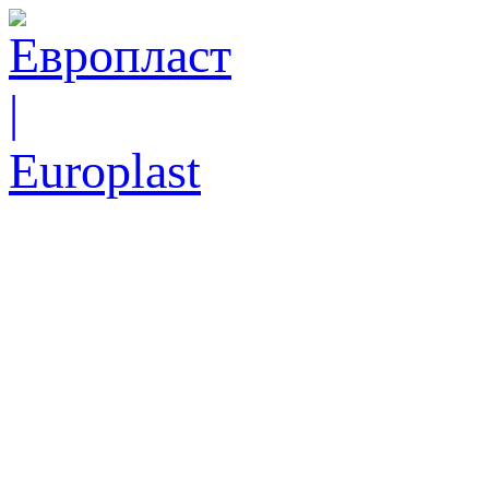
Ск
еже
Тел