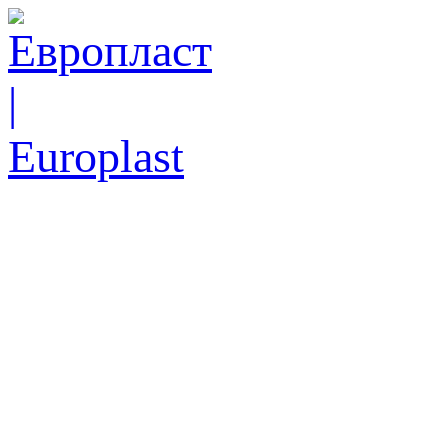
Ск
еже
Тел