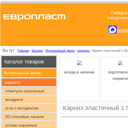
Склад и
ежедневно
напи
Вы тут:
Главная
/
Каталог
/
Интерьерный декор
/
карнизы
/
Карниз эластичный 1.50
Каталог товаров
всегда в наличии
подготовле
Интерьерный декор
покраске
карнизы
плинтуса напольные
молдинги
Карниз эластичный 1.
углы к молдингам
3D стеновые панели
уголки наружные