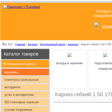
Склад и
ежедневно
напи
Вы тут:
Главная
/
Каталог
/
Интерьерный декор
/
карнизы
/
Карниз гибкий 1.50.179F
Каталог товаров
всегда в наличии
подготовле
Интерьерный декор
покраске
карнизы
плинтуса напольные
молдинги
Карниз гибкий 1.50.17
углы к молдингам
3D стеновые панели
уголки наружные