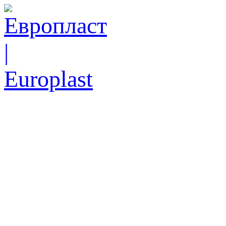
Ск
еже
Тел