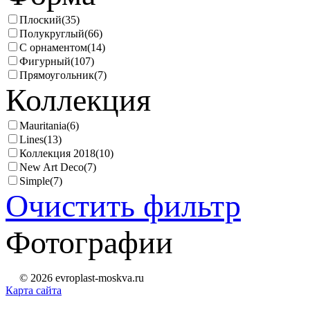
Плоский
(35)
Полукруглый
(66)
С орнаментом
(14)
Фигурный
(107)
Прямоугольник
(7)
Коллекция
Mauritania
(6)
Lines
(13)
Коллекция 2018
(10)
New Art Deco
(7)
Simple
(7)
Очистить фильтр
Фотографии
© 2026 evroplast-moskva.ru
Карта сайта