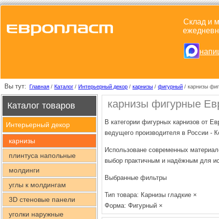
Склад и м
ежедневно
напи
Вы тут:
Главная
/
Каталог
/
Интерьерный декор
/
карнизы
/
фигурный
/
карнизы фиг
карнизы фигурные Ев
Каталог товаров
В категории фигурных карнизов от Евр
Интерьерный декор
ведущего производителя в России - 
карнизы
Использоване современных материало
плинтуса напольные
выбор практичным и надёжным для ис
молдинги
Выбранные фильтры
углы к молдингам
Тип товара: Карнизы гладкие
×
3D стеновые панели
Форма: Фигурный
×
уголки наружные