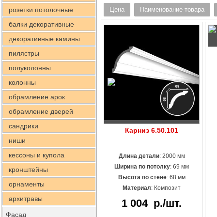
розетки потолочные
Цена
Наименование товара
балки декоративные
декоративные камины
пилястры
полуколонны
колонны
обрамление арок
обрамление дверей
сандрики
Карниз 6.50.101
ниши
кессоны и купола
Длина детали
: 2000 мм
Ширина по потолку
: 69 мм
кронштейны
Высота по стене
: 68 мм
орнаменты
Материал
:
Композит
архитравы
1 004
р./шт.
Фасад